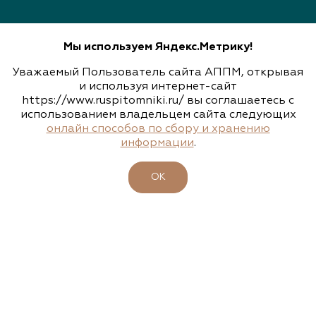
Мы используем Яндекс.Метрику!
Уважаемый Пользователь сайта АППМ, открывая
НАШИ КОНТАКТЫ
и используя интернет-сайт
https://www.ruspitomniki.ru/ вы соглашаетесь с
143405, Московская область, г. Красногорск (МЦД 2 станция
«Пенягино»), Ильинское шоссе, д. 1А, этаж 4, пом. 8.1
использованием владельцем сайта следующих
онлайн способов по сбору и хранению
+7 495 197 66 53
информации
.
info@ruspitomniki.ru
ОК
РАЗРАБОТКА САЙТА
Узнавайте новости первыми