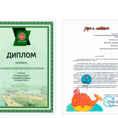
документы
Член
ы
дателям
льные
вительства