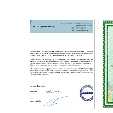
Важные 
Наград
Рекламо
Региона
предста