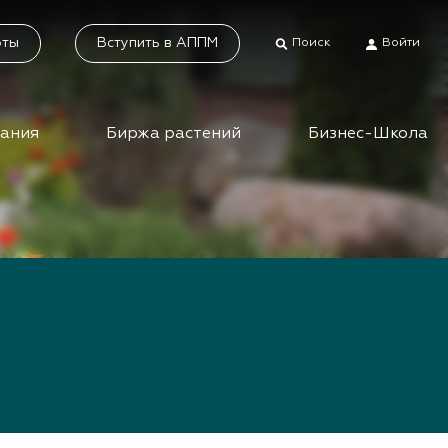
оты
Вступить в АППМ
Поиск
Войти
дания
Биржа растений
Бизнес-Школа
тники
Каталог растений
а растений
Система добровольной
сертификации
ес-школа
«Зелёные» стандарты
ео вебинаров и
инаров АППМ
Наше видео
Новости
 зеленых
шествий
Статьи
приятия зеленой
Фотогалерея
сли