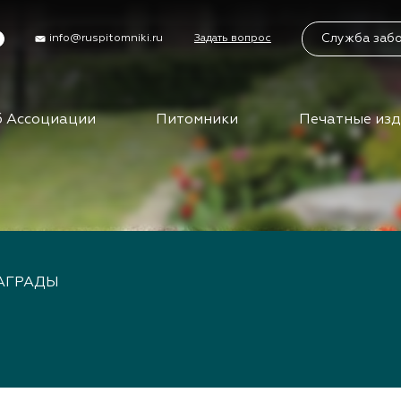
Служба заб
info@ruspitomniki.ru
Задать вопрос
 Ассоциации
Питомники
Печатные из
циации
Питомники
Учас
Бирж
упить в АППМ
Питомники АППМ
управления
Партнеры питомников
Бизн
ы
Поиск питомников на
карте
Вид
ты АППМ
АГРАДЫ
сем
нты АППМ
тория
Клуб
путе
ца
ения
Меро
ности
отра