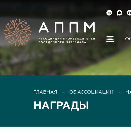
Об
Об ассо
Как вст
Органы 
Контакт
Реквизи
ГЛАВНАЯ
-
ОБ АССОЦИАЦИИ
-
Н
Докуме
НАГРАДЫ
Наша ис
Наши ли
Направл
деятель