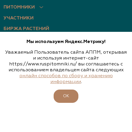
ПИТОМНИКИ
УЧАСТНИКИ
БИРЖА РАСТЕНИЙ
БИЗНЕС-ШКОЛА
Мы используем Яндекс.Метрику!
КЛУБ ЗЕЛЕНЫХ ПУТЕШЕСТВИЙ
Уважаемый Пользователь сайта АППМ, открывая
и используя интернет-сайт
МЕРОПРИЯТИЯ ЗЕЛЕНОЙ ОТРАСЛИ
https://www.ruspitomniki.ru/ вы соглашаетесь с
использованием владельцем сайта следующих
ЧЛЕНАМ АССОЦИАЦИИ
онлайн способов по сбору и хранению
информации
.
КАТАЛОГ РАСТЕНИЙ
СИСТЕМА ДОБРОВОЛЬНОЙ СЕРТИФИКАЦИИ
ОК
«ЗЕЛЁНЫЕ» СТАНДАРТЫ
НАШЕ ВИДЕО
НОВОСТИ