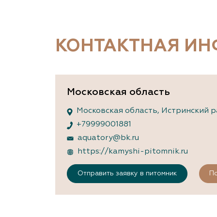
Важные 
Наград
Рекламо
Региона
КОНТАКТНАЯ И
предста
Московская область
Московская область, Истринский р
+79999001881
aquatory@bk.ru
https://kamyshi-pitomnik.ru
Отправить заявку в питомник
По