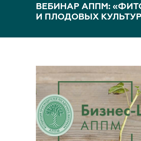
Важные 
ВЕБИНАР АППМ: «ФИ
Наград
И ПЛОДОВЫХ КУЛЬТУ
Рекламо
Региона
предста