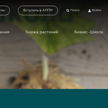
оты
Вступить в АППМ
Поиск
Войти
дания
Биржа растений
Бизнес-Школа
тники
Каталог растений
а растений
Система добровольной
сертификации
ес-школа
«Зелёные» стандарты
ео вебинаров и
инаров АППМ
Наше видео
Новости
 зеленых
шествий
Статьи
приятия зеленой
Фотогалерея
сли