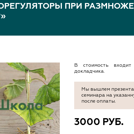
документы
ТОРЕГУЛЯТОРЫ ПРИ РАЗМНОЖ
Член
ы
Р»
дателям
льные
вительства
В стоимость входит
докладчика.
Мы вышлем презентац
семинара на указанн
после оплаты.
3000 РУБ.