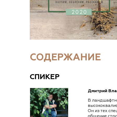
СОДЕРЖАНИЕ
СПИКЕР
Дмитрий Вла
В ландшафтно
высококвалиф
Он из тех сп
общение стро